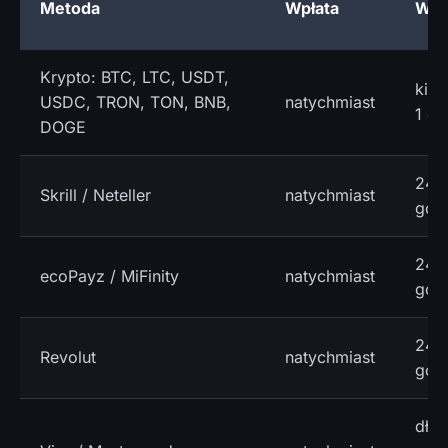
Metoda
Wpłata
Wyp
Krypto: BTC, LTC, USDT,
kilk
USDC, TRON, TON, BNB,
natychmiast
1 go
DOGE
24–
Skrill / Neteller
natychmiast
god
24–
ecoPayz / MiFinity
natychmiast
god
24–
Revolut
natychmiast
god
dłu