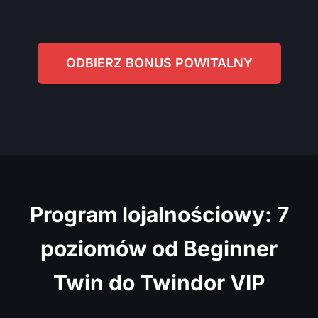
ODBIERZ BONUS POWITALNY
Program lojalnościowy: 7
poziomów od Beginner
Twin do Twindor VIP