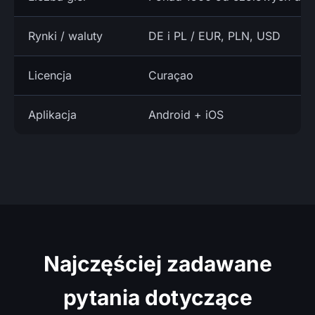
Rynki / waluty
DE i PL / EUR, PLN, USD
Licencja
Curaçao
Aplikacja
Android + iOS
Najczęściej zadawane
pytania dotyczące