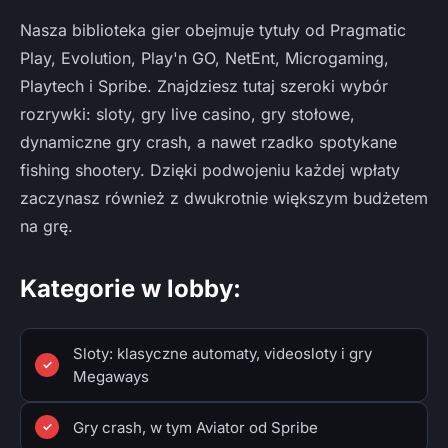
Nasza biblioteka gier obejmuje tytuły od Pragmatic
Play, Evolution, Play'n GO, NetEnt, Microgaming,
Playtech i Spribe. Znajdziesz tutaj szeroki wybór
rozrywki: sloty, gry live casino, gry stołowe,
dynamiczne gry crash, a nawet rzadko spotykane
fishing shootery. Dzięki podwojeniu każdej wpłaty
zaczynasz również z dwukrotnie większym budżetem
na grę.
Kategorie w lobby:
Sloty: klasyczne automaty, videosloty i gry
Megaways
Gry crash, w tym Aviator od Spribe