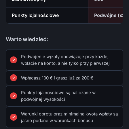
Punkty lojalnościowe
Podwójne (x2)
Warto wiedzieć:
Podwojenie wpłaty obowiązuje przy każdej
wpłacie na konto, a nie tylko przy pierwszej
Wpłacasz 100 € i grasz już za 200 €
Punkty lojalnościowe są naliczane w
podwójnej wysokości
Warunki obrotu oraz minimalna kwota wpłaty są
jasno podane w warunkach bonusu