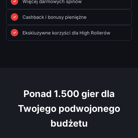
Więcej darmowych spinów
Cashback i bonusy pieniężne
Ekskluzywne korzyści dla High Rollerów
Ponad 1.500 gier dla
Twojego podwojonego
budżetu