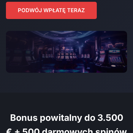
PODWÓJ WPŁATĘ TERAZ
Bonus powitalny do 3.500
€ + 500 darmowych spinów